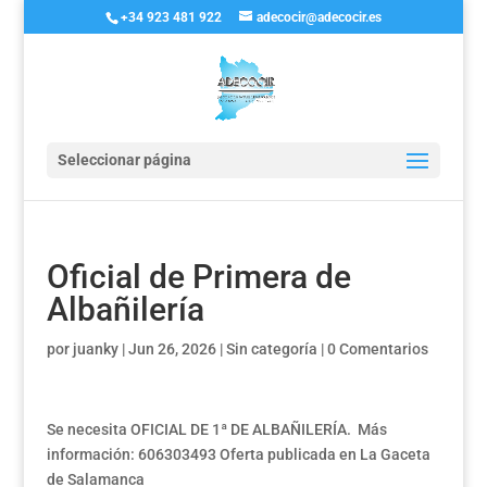
+34 923 481 922
adecocir@adecocir.es
Seleccionar página
Oficial de Primera de
Albañilería
por
juanky
|
Jun 26, 2026
|
Sin categoría
|
0 Comentarios
Se necesita OFICIAL DE 1ª DE ALBAÑILERÍA. Más
información: 606303493 Oferta publicada en La Gaceta
de Salamanca